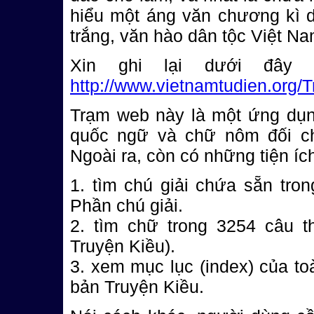
hiểu một áng văn chương kì d
trắng, văn hào dân tộc Việt Na
Xin ghi lại dưới đây 
http://www.vietnamtudien.org/
Trạm web này là một ứng dụng
quốc ngữ và chữ nôm đối ch
Ngoài ra, còn có những tiện ích
1. tìm chú giải chứa sẵn tron
Phần chú giải.
2. tìm chữ trong 3254 câu t
Truyện Kiều).
3. xem mục lục (index) của t
bản Truyện Kiều.