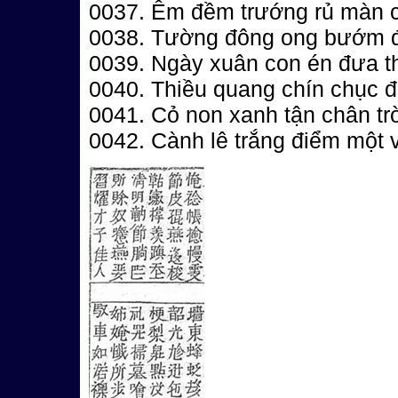
0037. Êm đềm trướng rủ màn 
0038. Tường đông ong bướm đi
0039. Ngày xuân con én đưa th
0040. Thiều quang chín chục đ
0041. Cỏ non xanh tận chân trờ
0042. Cành lê trắng điểm một 